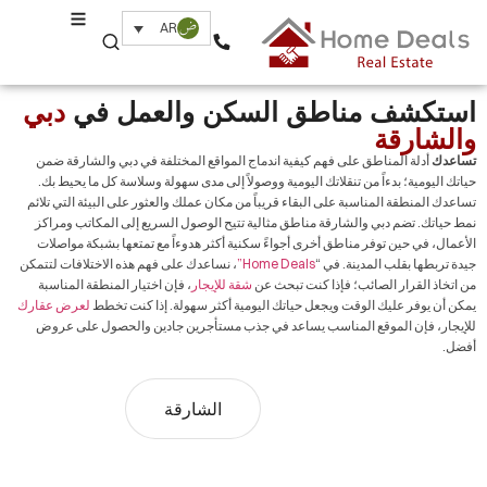
المناطق
AR
Home
›
المناطق
استكشف مناطق السكن والعمل في
دبي
والشارقة
تساعدك
أدلة المناطق على فهم كيفية اندماج المواقع المختلفة في دبي والشارقة ضمن
حياتك اليومية؛ بدءاً من تنقلاتك اليومية ووصولاً إلى مدى سهولة وسلاسة كل ما يحيط بك.
تساعدك المنطقة المناسبة على البقاء قريباً من مكان عملك والعثور على البيئة التي تلائم
نمط حياتك. تضم دبي والشارقة مناطق مثالية تتيح الوصول السريع إلى المكاتب ومراكز
الأعمال، في حين توفر مناطق أخرى أجواءً سكنية أكثر هدوءاً مع تمتعها بشبكة مواصلات
جيدة تربطها بقلب المدينة. في “
Home Deals”
، نساعدك على فهم هذه الاختلافات لتتمكن
من اتخاذ القرار الصائب؛ فإذا كنت تبحث عن
شقة للإيجار
، فإن اختيار المنطقة المناسبة
يمكن أن يوفر عليك الوقت ويجعل حياتك اليومية أكثر سهولة. إذا كنت تخطط
لعرض عقارك
للإيجار، فإن الموقع المناسب يساعد في جذب مستأجرين جادين والحصول على عروض
أفضل.
دبي
الشارقة