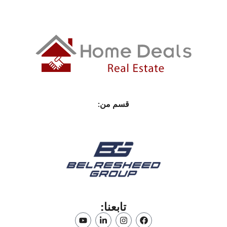
قسم من:
تابعنا: