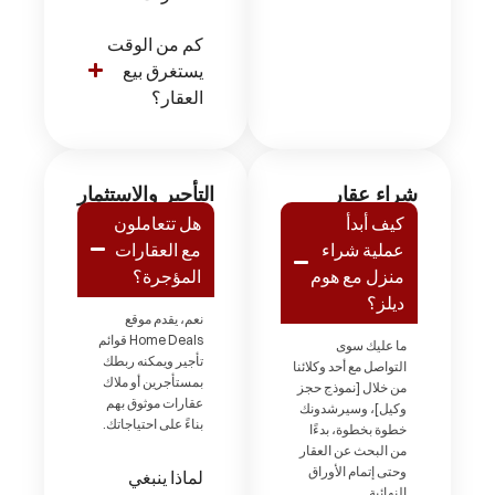
كم من الوقت
يستغرق بيع
العقار؟
شراء عقار
التأجير والاستثمار
كيف أبدأ
هل تتعاملون
عملية شراء
مع العقارات
منزل مع هوم
المؤجرة؟
ديلز؟
نعم، يقدم موقع
Home Deals قوائم
ما عليك سوى
تأجير ويمكنه ربطك
التواصل مع أحد وكلائنا
بمستأجرين أو ملاك
من خلال [نموذج حجز
عقارات موثوق بهم
وكيل]، وسيرشدونك
بناءً على احتياجاتك.
خطوة بخطوة، بدءًا
من البحث عن العقار
وحتى إتمام الأوراق
لماذا ينبغي
النهائية.