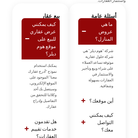
واستثمار العقارات.
أسئلة عامة
بيع عقار
ما هي
كيف يمكنني
عروض
عرض عقاري
المنازل؟
للبيع على
موقع هوم
شركة “هوم ديلز” هي
ديلز؟
شركة حلول عقارية
موثوقة تساعد العملاء
يمكنك استخدام
على شراء وبيع وتأجير
نموذج “أدرج عقارك
والاستثمار في
معنا” الموجود على
العقارات بسهولة
الموقع الإلكتروني،
وشفافية.
وسيتصل بك أحد
وكلائنا للتحقق من
أين موقعك؟
التفاصيل وإدراج
عقارك.
كيف يمكنني
هل تقدمون
التواصل
خدمات تقييم
معك؟
العقارات؟