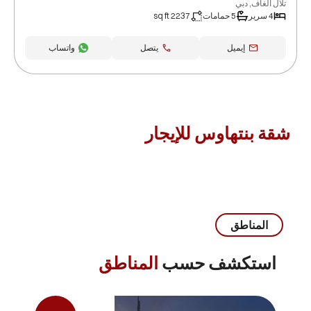
تلال الغاف, دبي
4 سرير
5 حمامات
2237 sq ft
إيميل
يتصل
واتساب
شقة بنتهاوس للإيجار
المناطق
استكشف حسب
المناطق