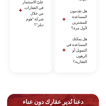
عليّ الاستثمار
في العقارات
هل تقدمون
من خلال
المساعدة
شركة "هوم
للمشترين
ديلز"؟
لأول مرة؟
هل يمكنك
المساعدة في
التمويل أو
الرهون
العقارية؟
دعنا نُدير عقارك دون عناء