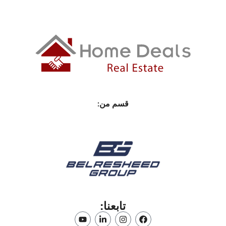
قسم من:
تابعنا: