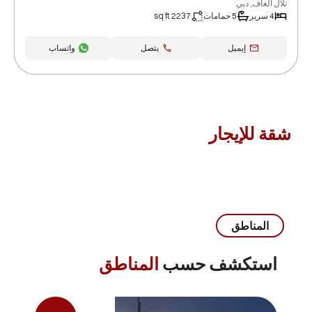
تلال الغاف, دبي
4 سرير
5 حمامات
2237 sq ft
إيميل
يتصل
واتساب
شقة للإيجار
المناطق
استكشف حسب
المناطق