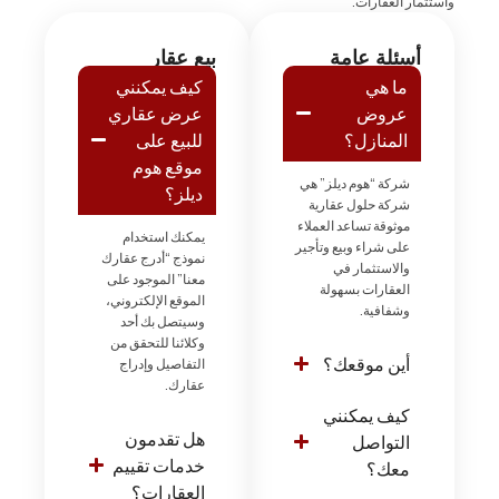
واستثمار العقارات.
أسئلة عامة
بيع عقار
ما هي
كيف يمكنني
عروض
عرض عقاري
المنازل؟
للبيع على
موقع هوم
شركة “هوم ديلز” هي
ديلز؟
شركة حلول عقارية
موثوقة تساعد العملاء
يمكنك استخدام
على شراء وبيع وتأجير
نموذج “أدرج عقارك
والاستثمار في
معنا” الموجود على
العقارات بسهولة
الموقع الإلكتروني،
وشفافية.
وسيتصل بك أحد
وكلائنا للتحقق من
أين موقعك؟
التفاصيل وإدراج
عقارك.
كيف يمكنني
هل تقدمون
التواصل
خدمات تقييم
معك؟
العقارات؟