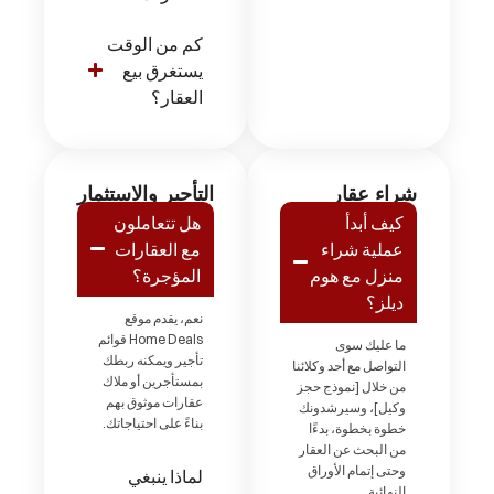
كم من الوقت
يستغرق بيع
العقار؟
شراء عقار
التأجير والاستثمار
كيف أبدأ
هل تتعاملون
عملية شراء
مع العقارات
منزل مع هوم
المؤجرة؟
ديلز؟
نعم، يقدم موقع
Home Deals قوائم
ما عليك سوى
تأجير ويمكنه ربطك
التواصل مع أحد وكلائنا
بمستأجرين أو ملاك
من خلال [نموذج حجز
عقارات موثوق بهم
وكيل]، وسيرشدونك
بناءً على احتياجاتك.
خطوة بخطوة، بدءًا
من البحث عن العقار
وحتى إتمام الأوراق
لماذا ينبغي
النهائية.