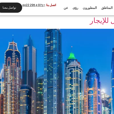
اتصل بنا:
+971 4 295 4422
المناطق
المطورون
رؤى
عن
تواصل معنا
للإيجار