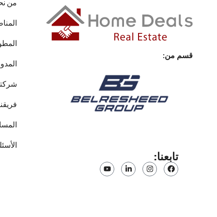
من نح
المنا
المطو
قسم من:
المدون
شركتن
فريقنا
المسا
الأسئل
تابعنا: