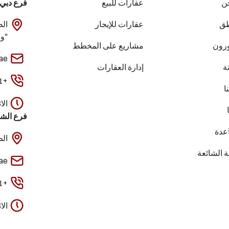
ن
عقارات للبيع
فرع دبي
طق
عقارات للإيجار
"واحة مو
رون
مشاريع على المخطط
ae
ة
إدارة العقارات
+971 4 295 4422
ا
الاثنين–الجمعة
فرع الش
عدة
الطابق 23، برج بل
ة الشائعة
ae
+971 6 573 8882
الاثنين–الجمعة