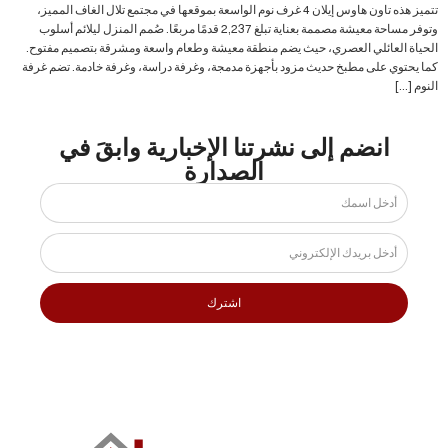
تتميز هذه تاون هاوس إيلان 4 غرف نوم الواسعة بموقعها في مجتمع تلال الغاف المميز،
وتوفر مساحة معيشة مصممة بعناية تبلغ 2,237 قدمًا مربعًا. صُمم المنزل ليلائم أسلوب
الحياة العائلي العصري، حيث يضم منطقة معيشة وطعام واسعة ومشرقة بتصميم مفتوح.
كما يحتوي على مطبخ حديث مزود بأجهزة مدمجة، وغرفة دراسة، وغرفة خادمة. تضم غرفة
النوم […]
انضم إلى نشرتنا الإخبارية وابقَ في
الصدارة
اشترك