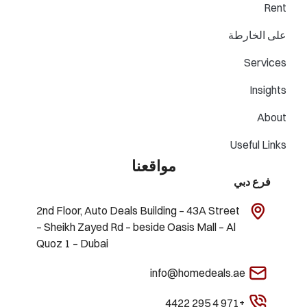
Rent
على الخارطة
Services
Insights
About
Useful Links
مواقعنا
فرع دبي
2nd Floor, Auto Deals Building – 43A Street
– Sheikh Zayed Rd – beside Oasis Mall – Al
Quoz 1 – Dubai
info@homedeals.ae
+971 4 295 4422