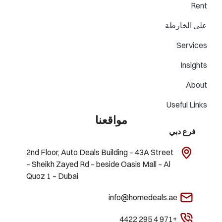
Rent
على الخارطة
Services
Insights
About
Useful Links
مواقعنا
فرع دبي
2nd Floor, Auto Deals Building – 43A Street
– Sheikh Zayed Rd – beside Oasis Mall – Al
Quoz 1 – Dubai
info@homedeals.ae
+971 4 295 4422