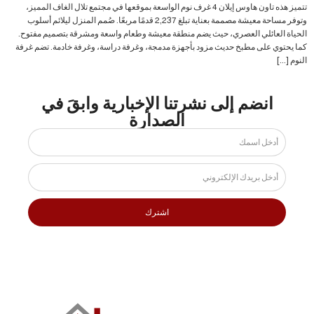
تتميز هذه تاون هاوس إيلان 4 غرف نوم الواسعة بموقعها في مجتمع تلال الغاف المميز،
وتوفر مساحة معيشة مصممة بعناية تبلغ 2,237 قدمًا مربعًا. صُمم المنزل ليلائم أسلوب
الحياة العائلي العصري، حيث يضم منطقة معيشة وطعام واسعة ومشرقة بتصميم مفتوح.
كما يحتوي على مطبخ حديث مزود بأجهزة مدمجة، وغرفة دراسة، وغرفة خادمة. تضم غرفة
النوم […]
انضم إلى نشرتنا الإخبارية وابقَ في
الصدارة
اشترك